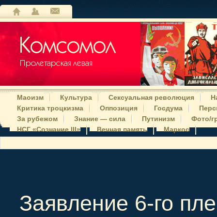
Маоизм
Культура
Сексуальная революция
Н
Критика троцкизма
Оппозиция
Госдума
Перс
За рубежом
Знание — сила
Путинизм
Фото/г
НСГ «Сознание III»
Вечная память
Маркос
Заявление 6-го пл