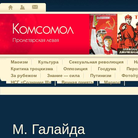
Маоизм
Культура
Сексуальная революция
Н
Критика троцкизма
Оппозиция
Госдума
Перс
За рубежом
Знание — сила
Путинизм
Фото/г
НСГ «Сознание III»
Вечная память
Маркос
М. Галайда